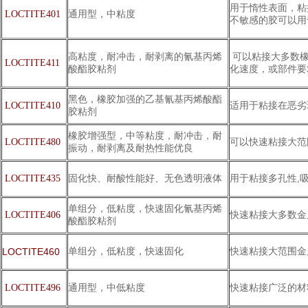
用于惰性表面，粘
通用型，中粘度
LOCTITE401
不敏感的胶可以用
高粘度，耐冲击，耐剥离的氰基丙烯
可以粘接大多数橡
LOCTITE411
酸酯胶粘剂
化速度，或部件要
黑色，橡胶加强的乙基氰基丙烯酸酯
适用于粘接在恶劣
LOCTITE410
胶粘剂
橡胶增强型，中等粘度，耐冲击，耐
可以快速粘接大范
LOCTITE480
振动，耐剥离及耐热性能优良
固化快、耐酸性能好、无色透明液体
用于粘接多孔性,
LOCTITE435
单组分，低粘度，快速固化氰基丙烯
快速粘接大多数金
LOCTITE406
酸酯胶粘剂
单组分，低粘度，快速固化
快速粘接大范围金
LOCTITE460
通用型，中低粘度
快速粘接广泛的材
LOCTITE496