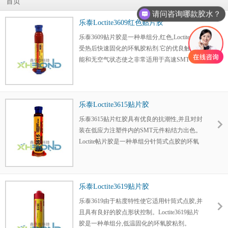
首页
请问咨询哪款胶水？
乐泰Loctite3609红色贴片胶
乐泰3609贴片胶是一种单组分,红色,Loctite3609
受热后快速固化的环氧胶粘剂.它的优良触变性
能和无空气状态使之非常适用于高速SMT 贴片
机点胶,并具有良好的胶点形状。
乐泰Loctite3615贴片胶
乐泰3615贴片红胶具有优良的抗潮性,并且对封
装在低应力注塑件内的SMT元件粘结力出色。
Loctite帖片胶是一种单组分针筒式点胶的环氧
胶粘剂,在加热条件下可快速固化。
乐泰Loctite3619贴片胶
乐泰3619由于粘度特性使它适用针筒式点胶,并
且具有良好的胶点形状控制。Loctite3619贴片
胶是一种单组分,低温固化的环氧胶粘剂。