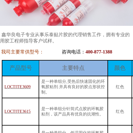
鑫华良电子专业从事乐泰贴片胶的代理销售工作，拥有专业的
用胶工程师指导客户试样。
我司主要常供型号：
咨询电话：
400-877-1388
产品型号
主要特点
颜色
是一种单组分
,
受热后快速固化的环
LOCTITE3609
氧胶粘剂
.
并具有良好的胶点形状控
红色
制。
是一种单组分针筒式点胶的环氧胶
LOCTITE3615
红色
粘剂
，该产品具有优良的抗潮性。
是一种单组分，低温固化的环氧胶