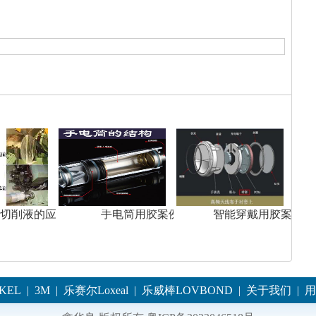
切削液的应用
手电筒用胶案例
智能穿戴用胶案例
KEL
|
3M
|
乐赛尔Loxeal
|
乐威棒LOVBOND
|
关于我们
|
用