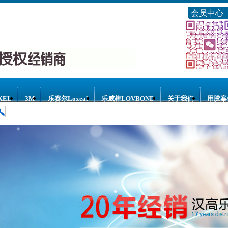
会员中心
KEL
3M
乐赛尔Loxeal
乐威棒LOVBOND
关于我们
用胶案
水
乐赛尔胶水
3M胶水
乐威棒胶水
乐泰点胶设备