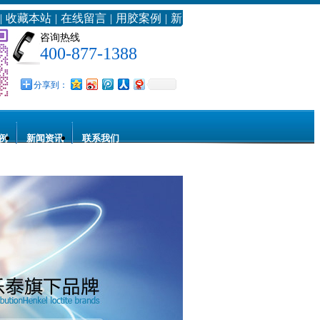
|
收藏本站
|
在线留言
|
用胶案例
|
新
浪微博
咨询热线
400-877-1388
分享到：
例
新闻资讯
联系我们