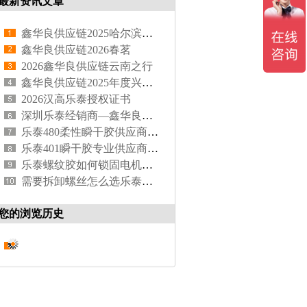
最新资讯文章
鑫华良供应链2025哈尔滨之行
鑫华良供应链2026春茗
2026鑫华良供应链云南之行
鑫华良供应链2025年度兴国之旅摘橙子
2026汉高乐泰授权证书
深圳乐泰经销商—鑫华良供应链，专注乐泰胶粘剂代理20余年
乐泰480柔性瞬干胶供应商 | 鑫华良供应链原装正品保障
乐泰401瞬干胶专业供应商 | 鑫华良供应链原装正品
乐泰螺纹胶如何锁固电机底座？
需要拆卸螺丝怎么选乐泰螺纹胶？
您的浏览历史