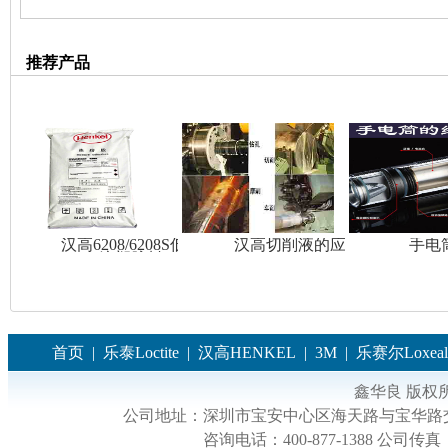
推荐产品
汉高6208/6208S低温
汉高切削液的应用
手电
注塑胶料
首页
|
乐泰Loctite
|
汉高HENKEL
|
3M
|
乐赛尔Loxeal
鑫华良 版权
公司地址：
深圳市宝安中心区海天路与宝华路交
咨询电话：
400-877-1388
公司传真