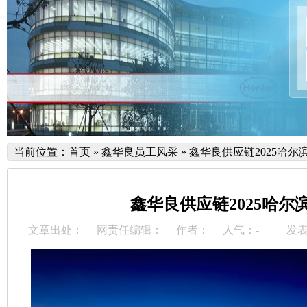
当前位置：
首页
»
鑫华良员工风采
»
鑫华良供应链2025哈尔
鑫华良供应链2025哈尔
文章出处：
网责任编辑：
作者：
人气：
-
发表时