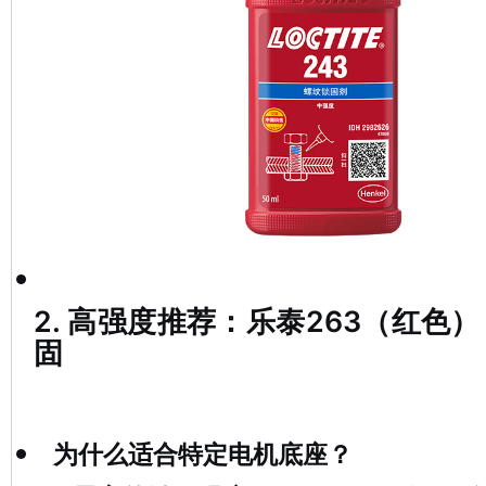
2. 高强度推荐：乐泰263（红色）
固
为什么适合特定电机底座？