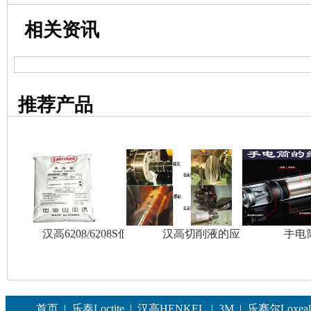
相关资讯
推荐产品
汉高6208/6208S低温
汉高切削液的应用
手电
注塑胶料
首页
|
乐泰Loctite
|
汉高HENKEL
|
3M
|
乐赛尔Loxeal