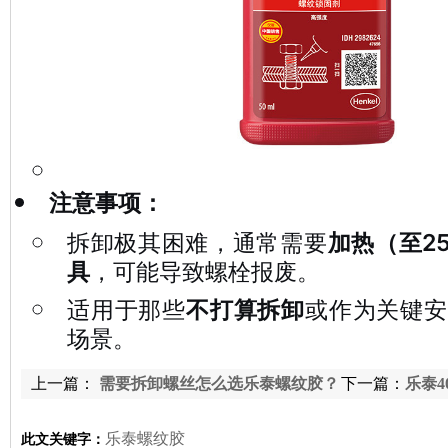
注意事项：
拆卸极其困难，通常需要
加热（至2
具
，可能导致螺栓报废。
适用于那些
不打算拆卸
或作为关键安
场景。
上一篇：
需要拆卸螺丝怎么选乐泰螺纹胶？
下一篇：
乐泰4
供应链原装正
乐泰螺纹胶
此文关键字：