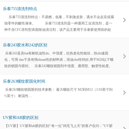
和维护板材等规定。其不一样运用所规定的特点包含：使用期从几秒至两
乐泰755清洗剂特点
年不一，操作温度为―270~500℃，使用量从不够mg到超出一吨。 环
乐泰755清洗剂特点：不易燃，低毒，不刺激皮肤，遇水不会反应或腐
氧树脂胶在电气设备/电子工业中的运用更为普遍，因为它实用
蚀零件的酸性液体。 乐泰755清洗剂是一种通用工业清洗剂，是一
种不含CFC溶剂型表面除油清洁剂，该产品主要用于乐泰胶使用前的处
理；由于该产品具有高的溶解能力，因此也可以有效地用于普通的脱脂处
理或机器部件的清洁；它可以作为1.1.1-三氯乙烷的替代物；本产品高度
乐泰243胶水和242的区别
易燃。颜色：透明无色,典型用途：用于乐泰厌氧胶粘结材料表面的后清
乐泰243是具bai有耐机油性du、中强度，抗热老化性能佳，快zhi速固
洁处理
化，可用 dao于具有惰zhuan性的材料表，溶油shu性特好,用于M20以下螺
纹的锁固与密封。 乐泰242螺纹锁固剂中强度、通用型、触变性粘度。
用于M6-M20螺纹的锁固与密封。
乐泰263螺纹胶固化时间
乐泰263螺纹锁固胶的技术参数： 最大螺纹尺寸 M2到M12（1/16英寸到
½英寸） 耐温性 ...
UV胶和AB胶的区别
【UV胶】UV胶和ab胶的区别? 有一位“鸡毛飞上天”的客户在问："UV胶