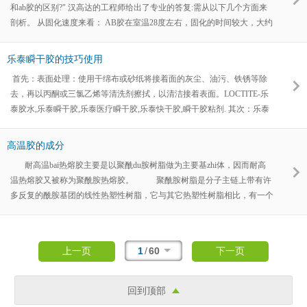
和ab胶的区别?" 汉高达的工程师给出了专业的答复:需从以下几个方面来
剖析。 从固化速度来看： AB胶在室温28度左右，固化的时间较大，大约
8小时固化，能够有充足的时间做出各种外型，完整硬化最好给予24小
时。 温度越高固化越快，冬天室温需求2~3天时间固化。UV胶固化不受
乐泰瞬干胶的技巧使用
温度影响，UV灯固化1~2分钟，太阳光固化5~30分钟。（ 有情提示：记
首先：表面处理：使用干绵布或砂纸将接着面的灰尘、油污、铁锈等除
得模具一定要选透明的，
去，再以丙酮或三氯乙烯等清洗剂擦拭，以清洁接着表面。LOCTITE-乐
泰胶水,乐泰瞬干胶,乐泰医疗瞬干胶,乐泰快干胶,瞬干胶粘剂. 其次：乐泰
瞬干胶涂胶技巧： 1、表面处理使用干绵布或砂纸将接着面的灰尘、油
污、铁锈等除去，再以丙酮或三氯乙烯等清洗剂擦拭，以清洁接着表面。
高温胶的成分
2、涂胶准备拧开前盖，即可使用，瓶口如有胶水先用绵布将胶水擦拭干
耐高温bai热熔胶主要是以聚酰du胺树脂做为主要基zhi体，因而耐高
净，再可套上针头或PE滴管后使用，得以控制胶水流量，保证粘接的效
温热熔胶又被称为聚酰胺热熔胶。 聚酰胺树脂是分子主链上带有许
果。 3、涂胶技巧在被接着
多反复的酰胺基团的线性热塑性树脂，它与其它热塑性树脂相比，有一个
显著的特性 即当它在加热和冷却时，树脂的熔融和固化都在较窄的温度
范围内发作。这一特性使聚酰胺热熔胶在进施工时，加热熔融 涂布后稍
加冷却即可疾速固化；也能使它在接近软化点的温度下，仍具有较好的胶
1
/
60
上一页
下一页
接性能。 由于聚酰胺树脂的酰胺基团上的氢，能
回到顶部