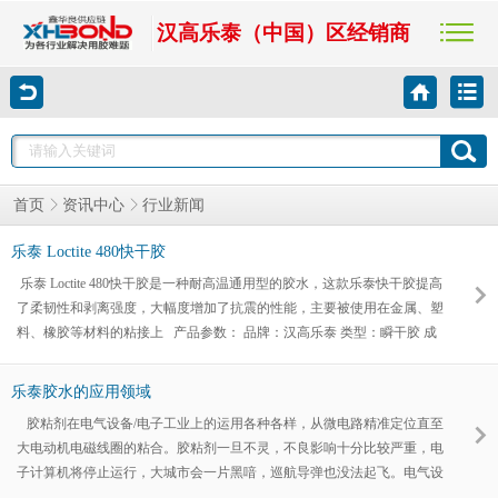
汉高乐泰（中国）区经销商
行业新闻
首页
资讯中心
乐泰 Loctite 480快干胶
乐泰 Loctite 480快干胶是一种耐高温通用型的胶水，这款乐泰快干胶提高
了柔韧性和剥离强度，大幅度增加了抗震的性能，主要被使用在金属、塑
料、橡胶等材料的粘接上 产品参数： 品牌：汉高乐泰 类型：瞬干胶 成
分：氰基丙烯酸乙酯 颜色：黑色 固化速度：1.5min 组份：单组分 固化方
式：湿气固化 最大间隙：0.05mm 粘接强度：100/800(mpa.s) 剪切强度：
乐泰胶水的应用领域
26(Mpa) 工作温度：107℃ 固化速度：90s/24h 乐泰380快干胶主要
胶粘剂在电气设备/电子工业上的运用各种各样，从微电路精准定位直至
大电动机电磁线圈的粘合。胶粘剂一旦不灵，不良影响十分比较严重，电
子计算机将停止运行，大城市会一片黑喑，巡航导弹也没法起飞。电气设
备用胶黏剂除规定机械设备拧紧外，也有导电性、绝缘层、减震、密封性