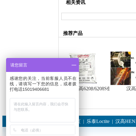
相关资讯
推荐产品
请您留言
感谢您的关注，当前客服人员不在
线，请填写一下您的信息，或者拨
汉高6208/6208S低温
汉高
打电话15019406681
注塑胶料
首页
|
乐泰Loctite
|
汉高HEN