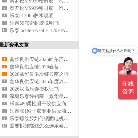
泰罗松MS930密封胶：汽车可拆卸维修的创新型密封解决方案
泰罗松MS939密封胶：汽车制造与维修中的高性能密封解决方案
乐泰e120hp胶水说明
乐泰5970密封胶说明书
乐泰loctite Hysol E-120HP环氧胶
请问粘接什么材质呢？
最新资讯文章
请问这款有现货吗？
鑫华良供应链2025哈尔滨之行
鑫华良供应链2026春茗
2026鑫华良供应链云南之行
鑫华良供应链2025年度兴国之旅摘橙子
2026汉高乐泰授权证书
深圳乐泰经销商—鑫华良供应链，专注乐泰胶粘剂代理20余年
乐泰480柔性瞬干胶供应商 | 鑫华良供应链原装正品保障
乐泰401瞬干胶专业供应商 | 鑫华良供应链原装正品
乐泰螺纹胶如何锁固电机底座？
需要拆卸螺丝怎么选乐泰螺纹胶？