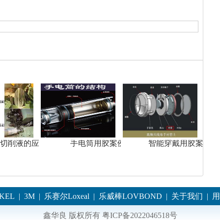
切削液的应用
手电筒用胶案例
智能穿戴用胶案例
KEL
|
3M
|
乐赛尔Loxeal
|
乐威棒LOVBOND
|
关于我们
|
用
鑫华良 版权所有
粤ICP备2022046518号