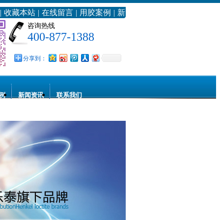
|
收藏本站
|
在线留言
|
用胶案例
|
新
浪微博
咨询热线
400-877-1388
分享到：
例
新闻资讯
联系我们