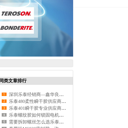
同类文章排行
深圳乐泰经销商—鑫华良供应链，专注乐泰胶粘剂代理20余年
乐泰480柔性瞬干胶供应商 | 鑫华良供应链原装正品保障
乐泰401瞬干胶专业供应商 | 鑫华良供应链原装正品
乐泰螺纹胶如何锁固电机底座？
需要拆卸螺丝怎么选乐泰螺纹胶？