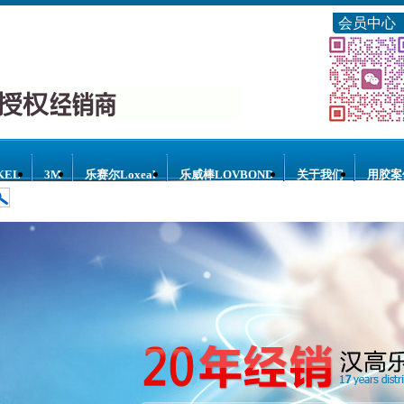
会员中心
KEL
3M
乐赛尔Loxeal
乐威棒LOVBOND
关于我们
用胶案
水
乐赛尔胶水
3M胶水
乐威棒胶水
乐泰点胶设备