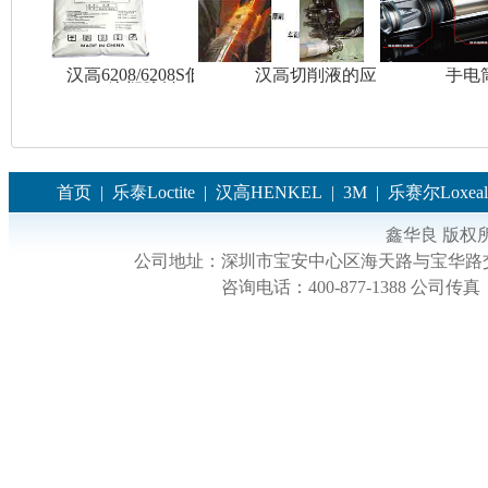
汉高6208/6208S低温
汉高切削液的应用
手电
注塑胶料
首页
|
乐泰Loctite
|
汉高HENKEL
|
3M
|
乐赛尔Loxeal
鑫华良 版权
公司地址：
深圳市宝安中心区海天路与宝华路交
咨询电话：
400-877-1388
公司传真