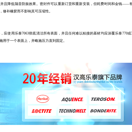
坏并且降低隔音防振效果。密封件可以重新订货和重新安装，但耗费时间和金钱——
60，修补橡胶而不影响其可压缩性。
应使用乐泰7063彻底清洁所有表面，并且任何难以粘接的基材均应涂覆乐泰770或72
60施用于一个表面上，并略施压力直到固定。