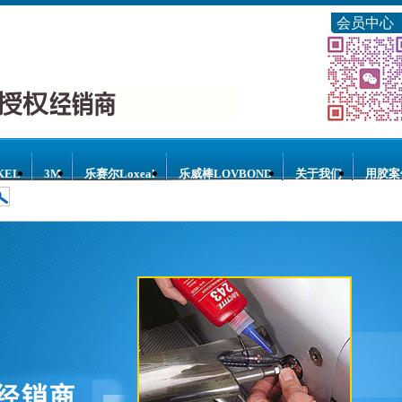
会员中心
KEL
3M
乐赛尔Loxeal
乐威棒LOVBOND
关于我们
用胶案
乐泰螺纹密封胶
乐泰环氧树脂胶
乐泰瞬干胶
乐泰结构胶
乐