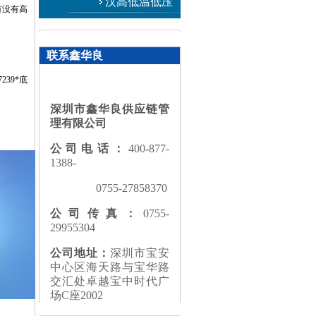
应用
汉高低温低压
有没有高
注塑
联系鑫华良
39*底
深圳市鑫华良供应链管
理有限公司
公司电话：
400-877-
1388-
0755-27858370
公司传真：
0755-
29955304
公司地址：
深圳市宝安
中心区海天路与宝华路
交汇处卓越宝中时代广
场C座2002