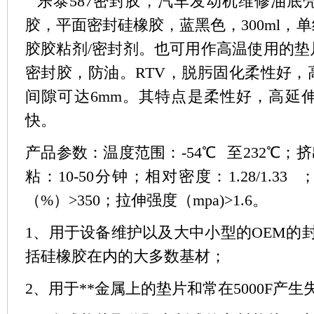
乐泰587密封胶，汽车发动机维修油底
胶，平面密封硅橡胶，蓝黑色，300ml，
胶胶粘剂/密封剂。也可用作高温使用的
密封胶，防油。RTV，脱肟固化柔性好
间隙可达6mm。其特点是柔性好，高延
快。
产品参数：温度范围：-54℃ 至232℃；挤出率
粘：10-50分钟；相对密度：1.28/1.33
（%）>350；拉伸强度（mpa)>1.6。
1、用于设备维护以及大中小型的OEM的封装
括硅橡胶在内的大多数基材；
2、用于**金属上的垫片和常在5000F产