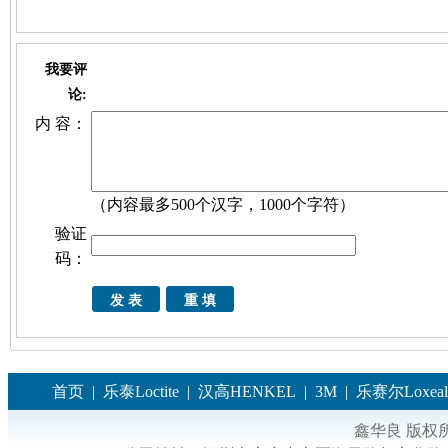
我要评
论:
内 容：
（内容最多500个汉字，1000个字符）
验证
码：
首页
|
乐泰Loctite
|
汉高HENKEL
|
3M
|
乐赛尔Loxeal
鑫华良 版权