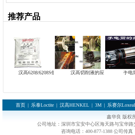
推荐产品
汉高6208/6208S低温
汉高切削液的应用
手电
注塑胶料
首页
|
乐泰Loctite
|
汉高HENKEL
|
3M
|
乐赛尔Loxeal
鑫华良 版权
公司地址：
深圳市宝安中心区海天路与宝华路交
咨询电话：
400-877-1388
公司传真