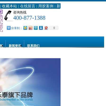
|
收藏本站
|
在线留言
|
用胶案例
|
新
浪微博
咨询热线
400-877-1388
0
分享到：
例
新闻资讯
联系我们