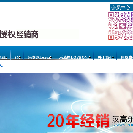
会员中心
KEL
3M
乐赛尔Loxeal
乐威棒LOVBOND
关于我们
用胶案
水
乐赛尔胶水
3M胶水
乐威棒胶水
乐泰点胶设备