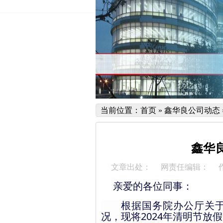
当前位置：
首页
»
鑫华良公司动态
鑫华良
文章出处：
网责任编辑：
：
亲爱的各位同事
根据国务院办公厅关
况，现将
2024
年清明节放假