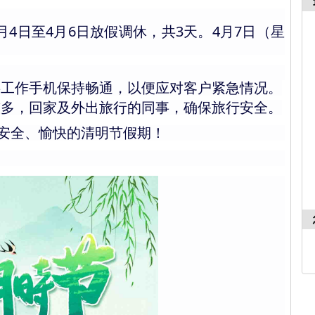
月
4
日至
4
月
6
日放假调休，共
3
天
4
月
7
日（星
。
事工作手机保持畅通，以便应对客户紧急情况。
较多，回家及
外出旅行
的同事
，确保旅行安全。
安全、愉快的清明节假期！