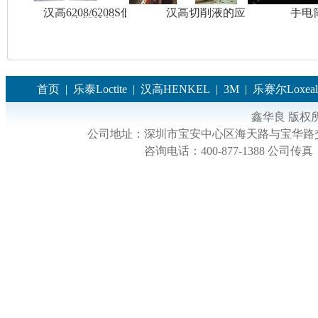
汉高6208/6208S低温
汉高切削液的应用
手电
注塑胶料
首页
|
乐泰Loctite
|
汉高HENKEL
|
3M
|
乐赛尔Loxeal
鑫华良 版权
公司地址：
深圳市宝安中心区海天路与宝华路交
咨询电话：
400-877-1388
公司传真