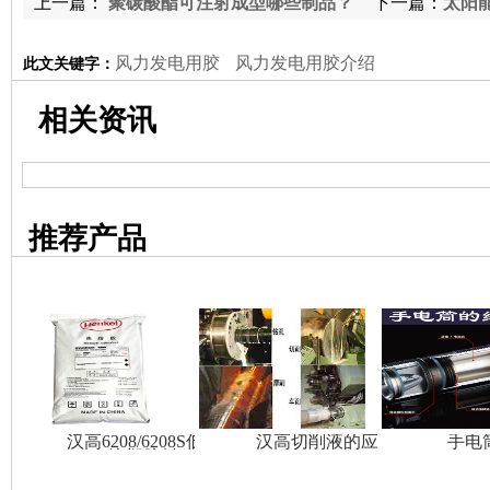
上一篇：
聚碳酸酯可注射成型哪些制品？
下一篇：
太阳
风力发电用胶
风力发电用胶介绍
此文关键字：
相关资讯
推荐产品
汉高6208/6208S低温
汉高切削液的应用
手电
注塑胶料