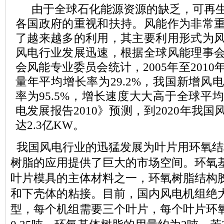
由于全球石化能源资源的缺乏，可再生
各国政府的重视和扶持。风能作为非常
了越来越多的利用，其主要利用形式为
风电行业发展迅速，根据全球风能理事
会风能专业委员会统计，2005年至201
量年平均增长率为29.2%，我国新增风
率为95.5%，增长速度大大高于全球平
电发展报告2010》预测，到2020年我
达2.3亿KW。
我国风电行业的迅猛发展为叶片用环氧结
树脂的应用提供了巨大的市场空间。环氧
叶片模具的主体材料之一，环氧树脂结构
和下壳体的粘接。目前，国内风电机组绝大
型，每个机组需要三个叶片，每个叶片环