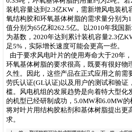
0.35吨，环氧基体树脂的用量约为2吨。若
装机容量达到2.3亿KW，需新增风电装机容
氧结构胶和环氧基体树脂的需求量分别为13
值分别为65亿和262.5亿。以2010年我国
为基数，2020年达到累计装机容量2.3亿
足5%，实际增长速度可能会更高一些。
由于要求风电叶片的使用寿命大于20年
环氧基体树脂的要求很高，既要有很好物
久性。因此，这些产品在正式应用之前需
劳氏认证(GL认证)以及用户的测试和验
槛。风电机组的发展趋势是向着特大型化发展，
的机型已经研制成功，5.0MW和6.0MW
将对叶片用结构胶粘剂和基体树脂提出更
求。