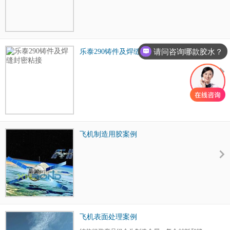
请问咨询哪款胶水？
乐泰290铸件及焊缝封密粘接
飞机制造用胶案例
飞机表面处理案例