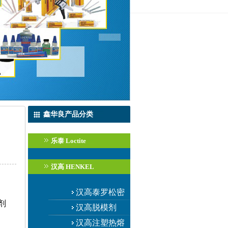
鑫华良产品分类
乐泰 Loctite
汉高 HENKEL
汉高泰罗松密
溶剂
封胶
汉高脱模剂
汉高注塑热熔