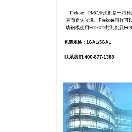
Frekote PMC
清洗剂是一特种
表面丧失光泽。
Frekote
同样可
璃钢模使用
Frekote
封孔剂及
Fre
包装规格：
1GAL/5GAL
联系我们:400-877-1388