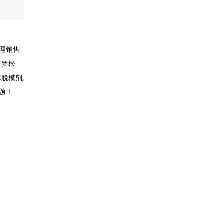
理销售
-泰罗松、
TE脱模剂。
题！