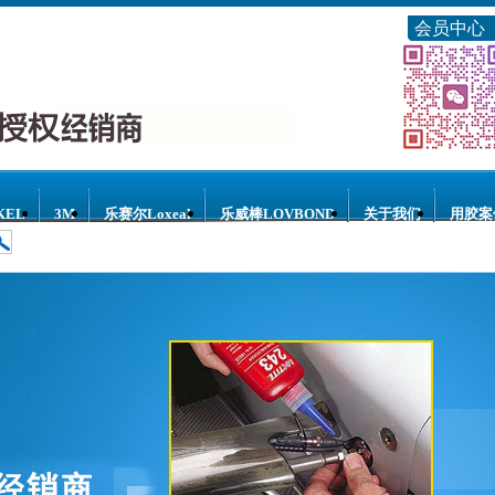
会员中心
KEL
3M
乐赛尔Loxeal
乐威棒LOVBOND
关于我们
用胶案
乐泰螺纹密封胶
乐泰环氧树脂胶
乐泰瞬干胶
乐泰结构胶
乐