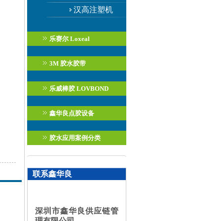
胶
汉高注塑机
乐赛尔 Loxeal
3M 胶水胶带
乐威棒胶 LOVBOND
鑫华良点胶设备
胶水应用案例分类
联系鑫华良
深圳市鑫华良供应链管
理有限公司