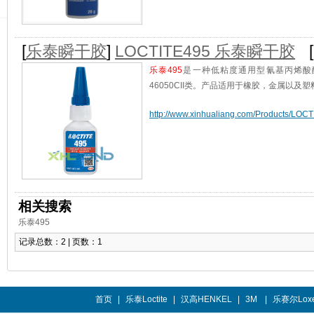
[
乐泰瞬干胶
]
LOCTITE495 乐泰瞬干胶
乐泰495
是一种低粘度通用型氰基丙烯酸酯胶
46050CII类。产品适用于橡胶，金属以及塑
http://www.xinhualiang.com/Products/LOCT
相关搜索
乐泰495
记录总数：2 | 页数：1
首页
|
乐泰Loctite
|
汉高HENKEL
|
3M
|
乐赛尔Loxe