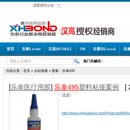
首页
乐泰Loctite
汉高HENKEL
3M
乐赛尔Loxeal
乐威
热门关键词：
当前位置：
首页
»
全站搜索
» 搜索：乐泰495
[
乐泰医疗用胶
]
乐泰495
塑料粘接案例
[
[查看]
http://www.xinhualiang.com/Products/lt495sl