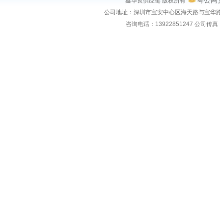
粤公网安
鑫华良供应链 版权所有
公司地址：
深圳市宝安中心区海天路与宝华路
咨询电话：
13922851247
公司传真