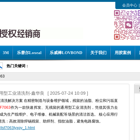
会员中心
|
3M
乐赛尔Loxeal
乐威棒LOVBOND
关于我们
用胶案例
热门关键词：
63
用型工业清洗剂-鑫华良
[ 2025-07-24 10:09 ]
清洗解决方案 在精密制造与设备维护领域，残留的油脂、粉尘和污垢直
7063
作为一款快速挥发、无残留的通用型工业清洗剂，凭借其强力去
成为生产线维护、电子维修、机械装配等场景的清洁首选。 核心应用行
CB板清洗：高效清除焊锡残留、助焊剂、指纹油脂，避免电路腐蚀。
teltsf7063tyxgy_1.html