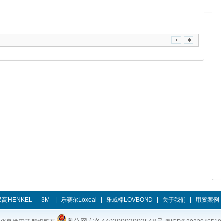
汉高HENKEL
|
3M
|
乐赛尔Loxeal
|
乐威棒LOVBOND
|
关于我们
|
用胶案例