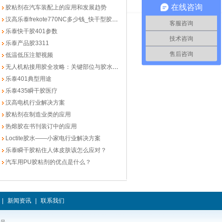
在线咨询
胶粘剂在汽车装配上的应用和发展趋势
汉高乐泰frekote770NC多少钱_快干型胶模剂
客服咨询
乐泰快干胶401参数
技术咨询
乐泰产品胶3311
售后咨询
低温低压注塑视频
无人机粘接用胶全攻略：关键部位与胶水类型选择
乐泰401典型用途
乐泰435瞬干胶医疗
汉高电机行业解决方案
胶粘剂在制造业类的应用
热熔胶在书刊装订中的应用
Loctite胶水——小家电行业解决方案
乐泰瞬干胶粘住人体皮肤该怎么应对？
汽车用PU胶粘剂的优点是什么？
|
新闻资讯
|
联系我们